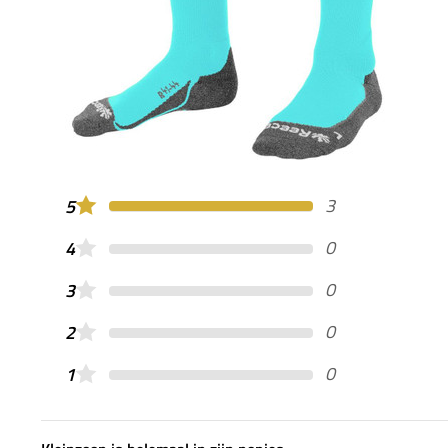
3
5
0
4
0
3
0
2
0
1