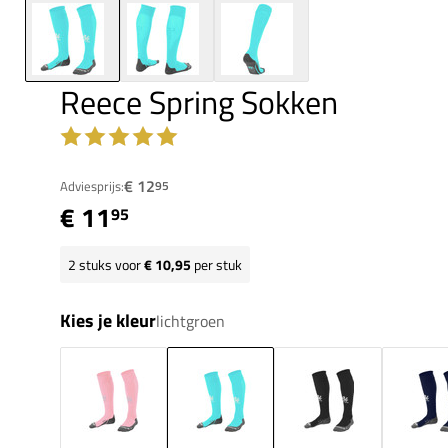
Reece Spring Sokken
€ 12
Adviesprijs:
95
€ 11
95
2
stuks voor
€ 10,95
per stuk
Kies je kleur
lichtgroen