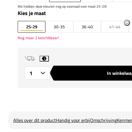
We hebben deze kleuren nog op voorraad voor maat 25-29!
Kies je maat
25-29
30-35
36-40
41-44
Nog maar 2 beschikbaar!
i
In winkelw
Aantal
Alles over dit product
Handig voor erbij
Omschrijving
Kenmer