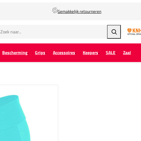
Gemakkelijk retourneren
Zoeken
Bescherming
Grips
Accessoires
Keepers
SALE
Zaal