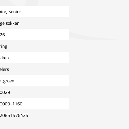
nior, Senior
ge sokken
26
ring
kken
elers
chtgroen
0029
0009-1160
20851576425