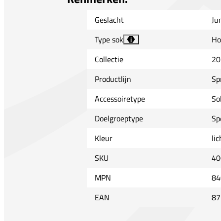
Geslacht
Ju
Type sok
Ho
i
Collectie
20
Productlijn
Sp
Accessoiretype
So
Doelgroeptype
Sp
Kleur
li
SKU
40
MPN
84
EAN
87