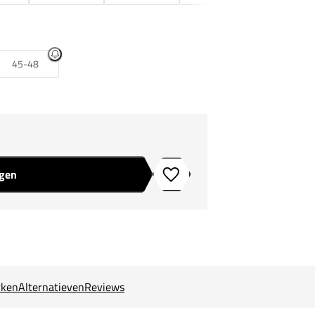
45-48
agen
Toevoegen aan verlanglijstje
ken
Alternatieven
Reviews