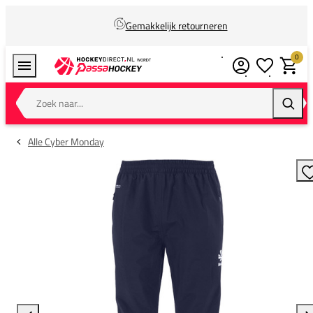
Gemakkelijk retourneren
0
Verlanglijstj
Winkel
Zoek naar...
Zoeke
Alle Cyber Monday
T