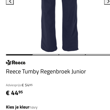
Reece Tumby Regenbroek Junior
€ 54
Adviesprijs:
95
€ 44
95
Kies je kleur
navy