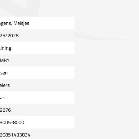
ngens, Meisjes
25/2028
aining
UMBY
ssen
elers
art
9676
3005-8000
20851433834