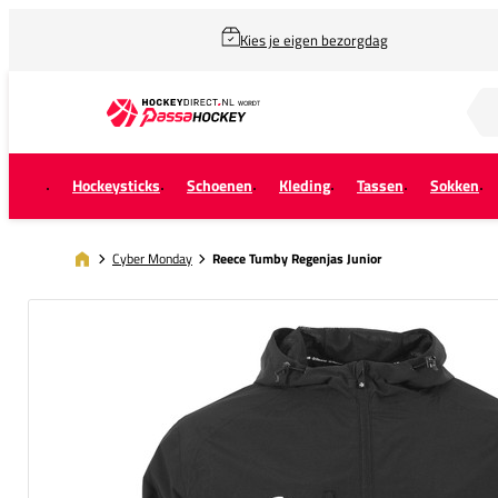
Kies je eigen bezorgdag
Zoek naar...
Hockeysticks
Schoenen
Kleding
Tassen
Sokken
Cyber Monday
Reece Tumby Regenjas Junior