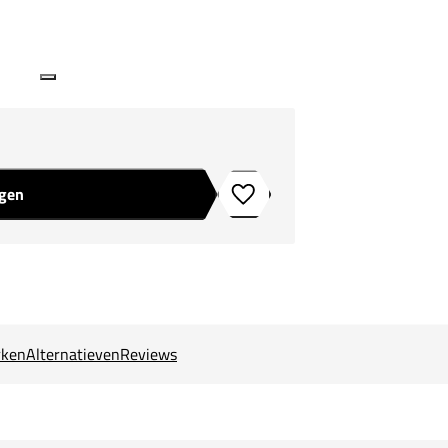
agen
Toevoegen aan verlanglijstje
ken
Alternatieven
Reviews