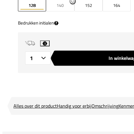
128
140
152
164
Bedrukken initialen
?
i
In winkelw
Aantal
Alles over dit product
Handig voor erbij
Omschrijving
Kenmer