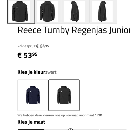
Reece Tumby Regenjas Junio
€ 64
Adviesprijs:
95
€ 53
95
Kies je kleur
zwart
We hebben deze kleuren nog op voorraad voor maat 128!
Kies je maat