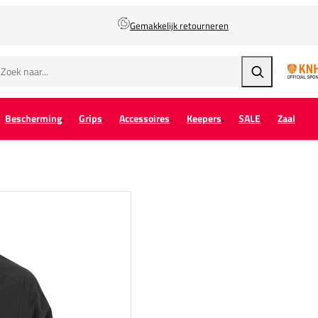
Gemakkelijk retourneren
Zoeken
Bescherming
Grips
Accessoires
Keepers
SALE
Zaal