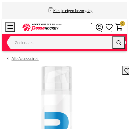
Kies je eigen bezorgdag
0
Verlanglijstj
Winkel
Zoek naar...
Zoeke
Alle Accessoires
T