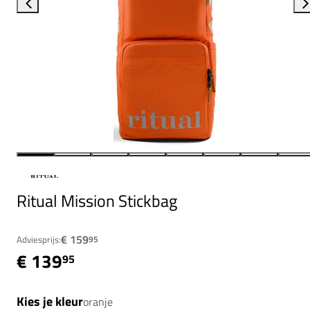
Ritual Mission Stickbag
€ 159
Adviesprijs:
95
€ 139
95
Kies je kleur
oranje