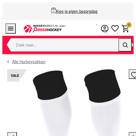
Kies je eigen bezorgdag
0
Verlanglijstj
Winkel
Zoek naar...
Zoeke
Alle Hockeysokken
SALE
T