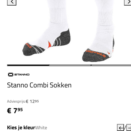
Stanno Combi Sokken
€ 12
Adviesprijs:
95
€ 7
95
/
Kies je kleur
White