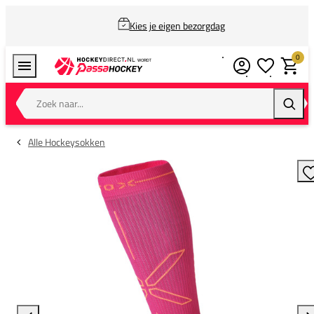
Kies je eigen bezorgdag
0
Verlanglijstj
Winkel
Zoek naar...
Zoeke
Alle Hockeysokken
T