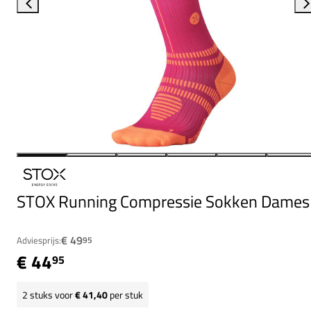
STOX Running Compressie Sokken Dames
€ 49
Adviesprijs:
95
€ 44
95
2
stuks voor
€ 41,40
per stuk