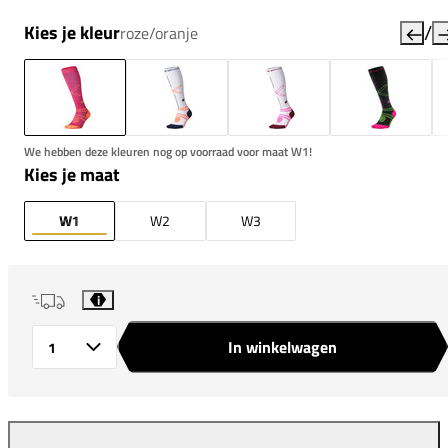
/
Kies je kleur
roze/oranje
We hebben deze kleuren nog op voorraad voor maat W1!
Kies je maat
W1
W2
W3
i
In winkelwagen
Aantal