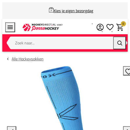
Kies je eigen bezorgdag
0
Verlanglijstj
Winkel
Zoek naar...
Zoeke
Alle Hockeysokken
T