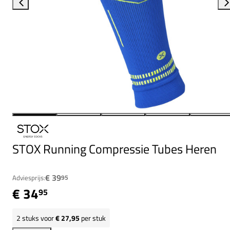
STOX Running Compressie Tubes Heren
€ 39
Adviesprijs:
95
€ 34
95
2
stuks voor
€ 27,95
per stuk