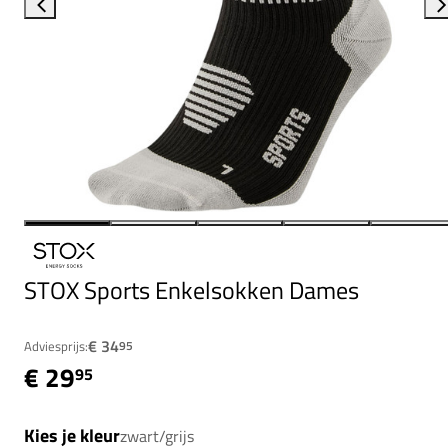
STOX Sports Enkelsokken Dames
€ 34
Adviesprijs:
95
€ 29
95
Kies je kleur
zwart/grijs