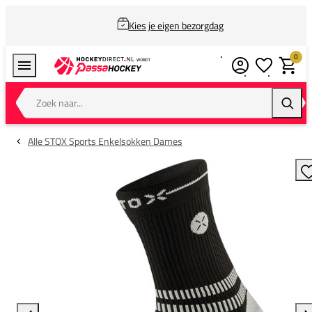
Kies je eigen bezorgdag
0
Verlanglijstj
Winkel
Zoek naar...
Zoeke
Alle STOX Sports Enkelsokken Dames
T