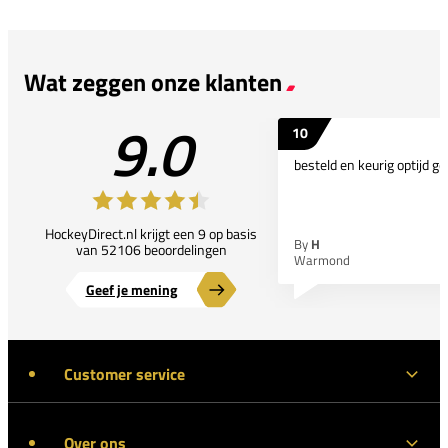
Wat zeggen onze klanten
9.0
10
besteld en keurig optijd ge
HockeyDirect.nl krijgt een 9 op basis
By
H
van 52106 beoordelingen
Warmond
Geef je mening
Customer service
Over ons