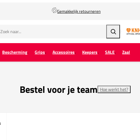
Gemakkelijk retourneren
Zoeken
Bescherming
Grips
Accessoires
Keepers
SALE
Zaal
Bestel voor je team
Hoe werkt het?
a