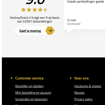
Goede aanbiedingen goede 
HockeyDirect.nl krijgt een 9 op basis
By
Lou
van 52091 beoordelingen
Gronsveld
Geef je mening
Customer service
Over ons
Bestellen en betalen
Vacatures & stages
Mijn bestelling en account
Nieuws
Verzenden en bezorgen
Privacy policy