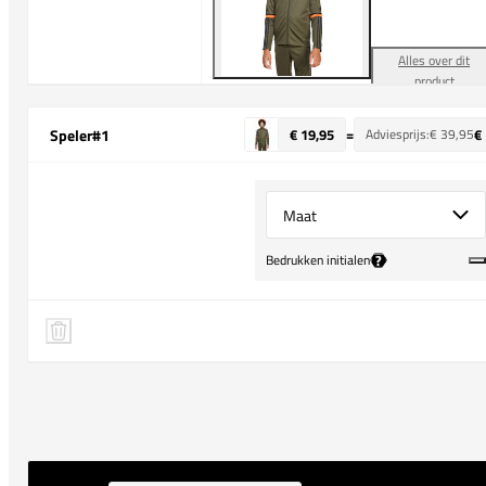
Alles over dit
product
Speler
#1
€ 19,95
=
Adviesprijs:
€ 39,95
€
Select {option} for {name}
?
Bedrukken initialen
Speler 1 verwijderen