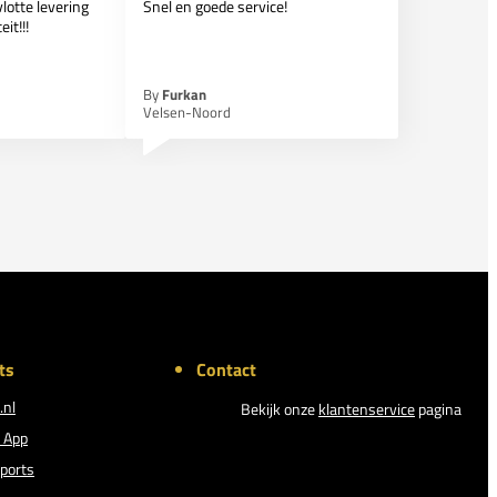
lotte levering
Snel en goede service!
it!!!
By
Furkan
Velsen-Noord
ts
Contact
.nl
Bekijk onze
klantenservice
pagina
 App
ports