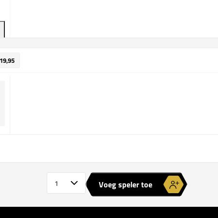
 19,95
Aantal spelers
Voeg speler toe