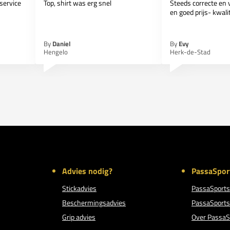
service
Top, shirt was erg snel
Steeds correcte en v
en goed prijs- kwalite
By
Daniel
By
Evy
Hengelo
Herk-de-Stad
Advies nodig?
PassaSpor
Stickadvies
PassaSports
Beschermingsadvies
PassaSports
Grip advies
Over PassaS