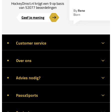
HockeyDirect.nl krijgt een 9 op basis
van 52077 beoordelingen
By
Rene
Born
Geef je mening
Customer service
Over ons
Advies nodig?
PassaSports