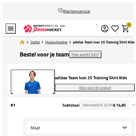
Klantenservice
0
Verlanglijstj
Winkel
Outlet
Hockeykleding
adidas Team Icon 25 Training Shirt Kids
Bestel voor je team
Hoe werkt het?
adidas Team Icon 25 Training Shirt Kids
Alles over dit product
#1
Subtotaal
Adviesprijs:
€ 24,95
€ 14,95
Select {option} for {name}