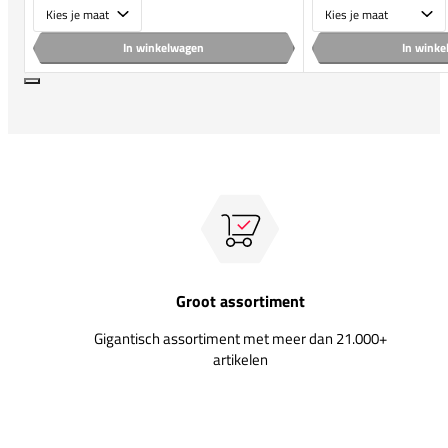
Maat
Maat
In winkelwagen
In wink
Groot assortiment
Gigantisch assortiment met meer dan 21.000+
artikelen