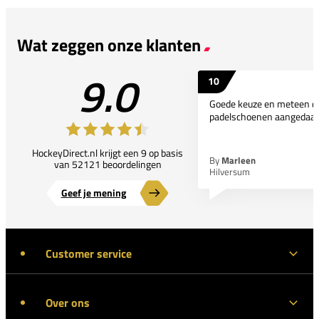
Wat zeggen onze klanten
9.0
10
Goede keuze en meteen d
padelschoenen aangedaan
HockeyDirect.nl krijgt een 9 op basis
By
Marleen
van 52121 beoordelingen
Hilversum
Geef je mening
Customer service
Over ons