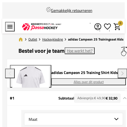
Gemakkelijk retourneren
0
Verlanglijstj
Winkel
Outlet
Hockeykleding
adidas Campeon 25 Trainingsset Kids
Bestel voor je team
Hoe werkt het?
adidas Campeon 25 Training Shirt Kids
Alles over dit product
#1
Subtotaal
Adviesprijs:
€ 49,90
€ 32,90
Select {option} for {name}