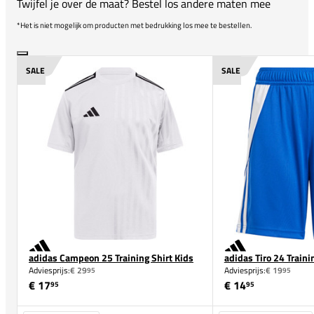
Twijfel je over de maat? Bestel los andere maten mee
*Het is niet mogelijk om producten met bedrukking los mee te bestellen.
SALE
SALE
adidas Campeon 25 Training Shirt Kids
adidas Tiro 24 Traini
Adviesprijs:
€ 29
Adviesprijs:
€ 19
95
95
€ 17
€ 14
95
95