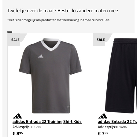
Twijfel je over de maat? Bestel los andere maten mee
*Het is niet mogelijk om producten met bedrukking los mee te bestellen.
SALE
SALE
adidas Entrada 22 Training Shirt Kids
adidas Entrada 22 Tr
Adviesprijs:
€ 17
Adviesprijs:
€ 14
95
95
€ 8
€ 7
95
95