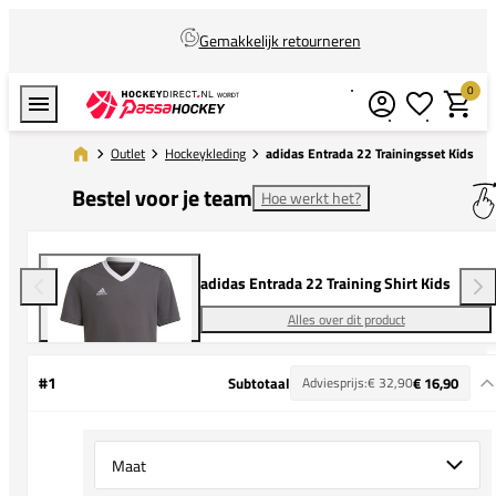
Gemakkelijk retourneren
0
Verlanglijstj
Winkel
Outlet
Hockeykleding
adidas Entrada 22 Trainingsset Kids
Bestel voor je team
Hoe werkt het?
adidas Entrada 22 Training Shirt Kids
Alles over dit product
#1
Subtotaal
Adviesprijs:
€ 32,90
€ 16,90
Select {option} for {name}