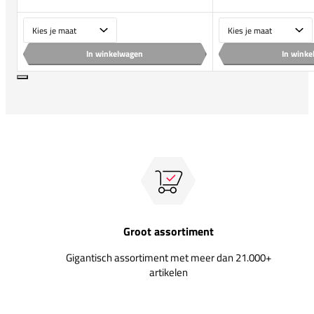
Maat
Maat
In winkelwagen
In wink
Groot assortiment
Gigantisch assortiment met meer dan 21.000+
artikelen