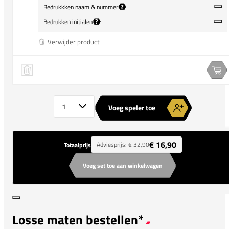
?
Bedrukkken naam & nummer
?
Bedrukken initialen
Verwijder product
adidas Entrada 22 Training Shirt Kids
Speler 1 verwijderen
Spe
Aantal spelers
Voeg speler toe
€ 16,90
Adviesprijs:
€ 32,90
Totaalprijs
Voeg set toe aan winkelwagen
Losse maten bestellen*