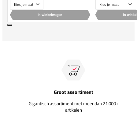
Maat
Maat
In winkelwagen
In wink
Groot assortiment
Gigantisch assortiment met meer dan 21.000+
artikelen