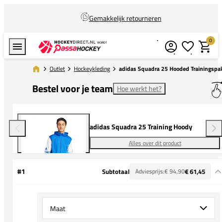
Gemakkelijk retourneren
0
Verlanglijstj
Winkel
Outlet
Hockeykleding
adidas Squadra 25 Hooded Trainingspa
Bestel voor je team
Hoe werkt het?
adidas Squadra 25 Training Hoody
Alles over dit product
#1
Subtotaal
Adviesprijs:
€ 94,90
€ 61,45
Select {option} for {name}