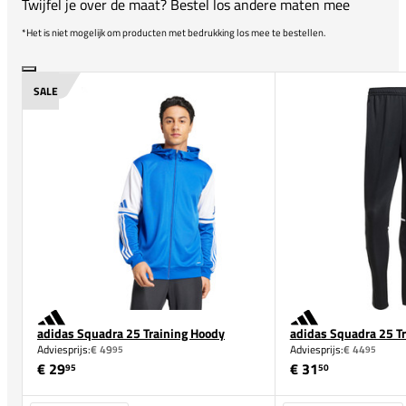
Twijfel je over de maat? Bestel los andere maten mee
*Het is niet mogelijk om producten met bedrukking los mee te bestellen.
SALE
adidas Squadra 25 Training Hoody
adidas Squadra 25 Tr
Adviesprijs:
€ 49
Adviesprijs:
€ 44
95
95
€ 29
€ 31
95
50