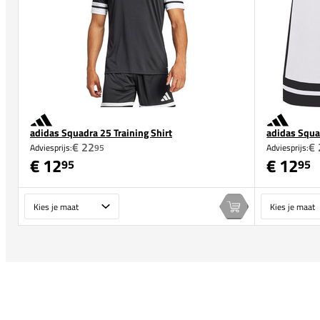
adidas Squadra 25 Training Shirt
adidas Squa
€ 22
€ 
Adviesprijs:
95
Adviesprijs:
€ 12
€ 12
95
95
Maat
Maat
In winkelwagen