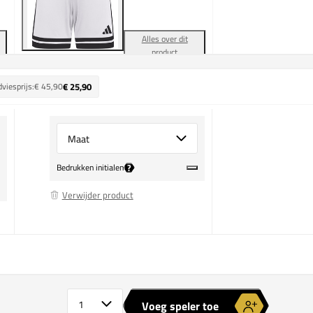
Alles over dit
product
viesprijs:
€ 45,90
€ 25,90
Select {option} for {name}
?
Bedrukken initialen
Verwijder product
adidas Squadra 25 Training Short
Aantal spelers
Voeg speler toe