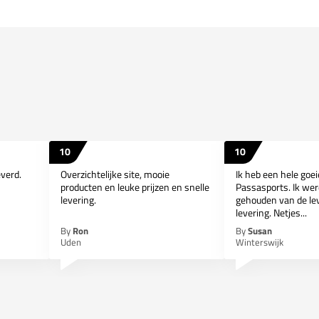
10
10
everd.
Overzichtelijke site, mooie
Ik heb een hele goe
producten en leuke prijzen en snelle
Passasports. Ik wer
levering.
gehouden van de lev
levering. Netjes...
By
Ron
By
Susan
Uden
Winterswijk