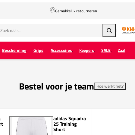
Gemakkelijk retourneren
Zoeken
Bescherming
Grips
Accessoires
Keepers
SALE
Zaal
Bestel voor je team
Hoe werkt het?
a
adidas Squadra
rt
25 Training
Short