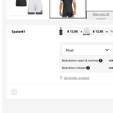
Alles over dit
product
Speler
#1
€ 12,95
+
€ 12,95
=
Ad
Select {option} for {name}
?
Bedrukkken naam & nummer
?
Bedrukken initialen
Verwijder product
adidas Squadra 25 Training Shirt
Speler 1 verwijderen