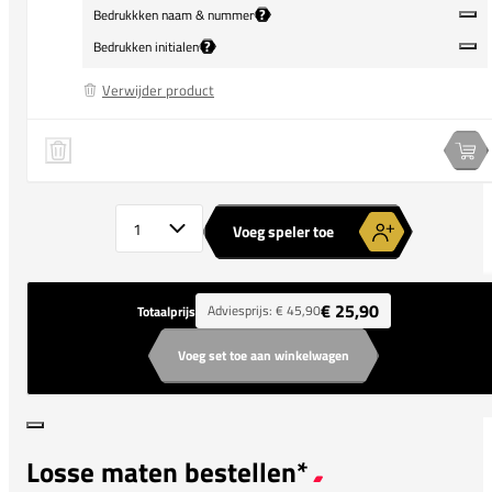
?
Bedrukkken naam & nummer
?
Bedrukken initialen
Verwijder product
adidas Squadra 25 Training Shirt Dames
Speler 1 verwijderen
Spe
Aantal spelers
Voeg speler toe
€ 25,90
Adviesprijs:
€ 45,90
Totaalprijs
Voeg set toe aan winkelwagen
Losse maten bestellen*