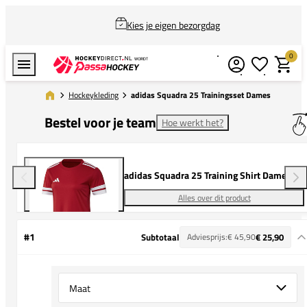
Kies je eigen bezorgdag
0
Verlanglijstj
Winkel
Hockeykleding
adidas Squadra 25 Trainingsset Dames
Bestel voor je team
Hoe werkt het?
adidas Squadra 25 Training Shirt Dames
Alles over dit product
#1
Subtotaal
Adviesprijs:
€ 45,90
€ 25,90
Select {option} for {name}