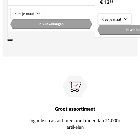
€ 12
95
Maat
Maat
In winkelwagen
In wink
Groot assortiment
Gigantisch assortiment met meer dan 21.000+
artikelen