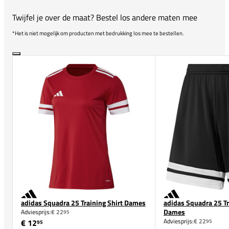
Twijfel je over de maat? Bestel los andere maten mee
*Het is niet mogelijk om producten met bedrukking los mee te bestellen.
adidas Squadra 25 Training Shirt Dames
adidas Squadra 25 Tr
Dames
Adviesprijs:
€ 22
95
Adviesprijs:
€ 22
€ 12
95
95