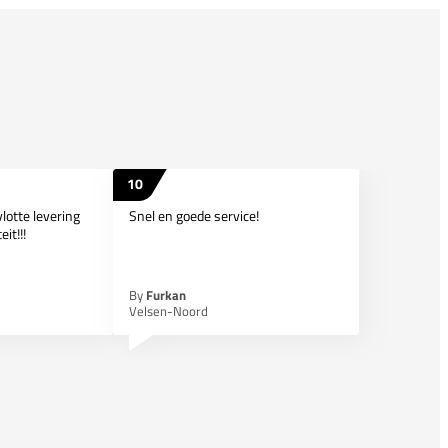
10
lotte levering
Snel en goede service!
it!!!
By
Furkan
Velsen-Noord