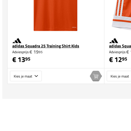
adidas Squadra 25 Training Shirt Kids
adidas Squa
€ 19
€ 
Adviesprijs:
95
Adviesprijs:
€ 13
€ 12
95
95
Maat
Maat
In winkelwagen