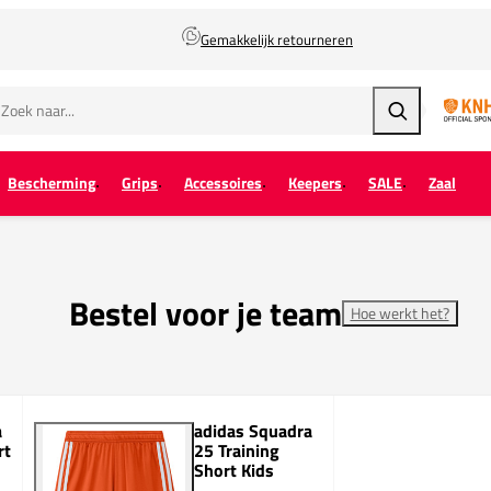
Gemakkelijk retourneren
Zoeken
Bescherming
Grips
Accessoires
Keepers
SALE
Zaal
Bestel voor je team
Hoe werkt het?
a
adidas Squadra
rt
25 Training
Short Kids