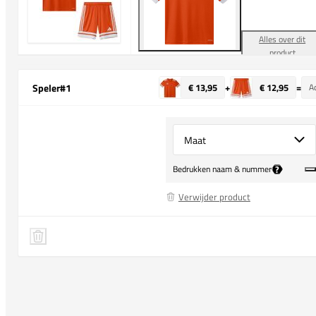
Alles over dit
product
Speler
#1
€ 13,95
+
€ 12,95
=
Ad
Select {option} for {name}
?
Bedrukken naam & nummer
Verwijder product
adidas Squadra 25 Training Shirt Kids
Speler 1 verwijderen