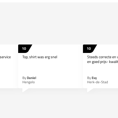
10
10
service
Top, shirt was erg snel
Steeds correcte en v
en goed prijs- kwalite
By
Daniel
By
Evy
Hengelo
Herk-de-Stad