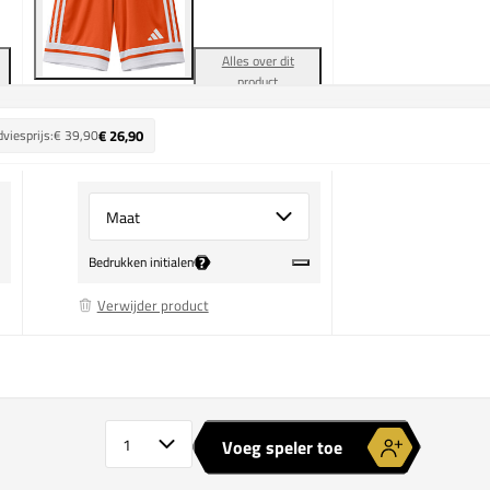
Alles over dit
product
viesprijs:
€ 39,90
€ 26,90
Select {option} for {name}
?
Bedrukken initialen
Verwijder product
adidas Squadra 25 Training Short Kids
Aantal spelers
Voeg speler toe