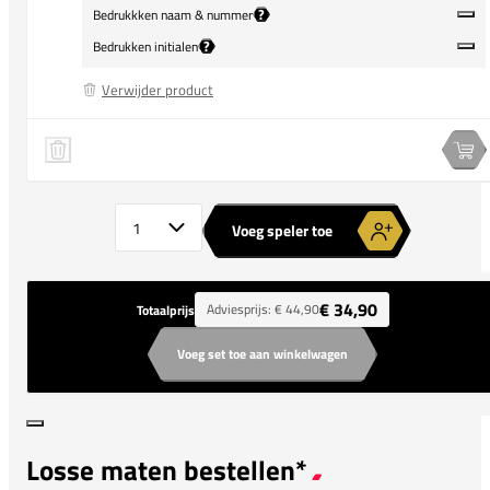
?
Bedrukkken naam & nummer
?
Bedrukken initialen
Verwijder product
adidas Tabela 23 Training Shirt
Speler 1 verwijderen
Spe
Aantal spelers
Voeg speler toe
€ 34,90
Adviesprijs:
€ 44,90
Totaalprijs
Voeg set toe aan winkelwagen
Losse maten bestellen*