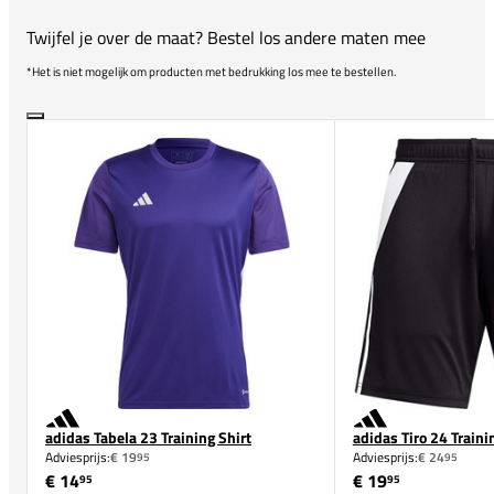
Twijfel je over de maat? Bestel los andere maten mee
*Het is niet mogelijk om producten met bedrukking los mee te bestellen.
adidas Tabela 23 Training Shirt
adidas Tiro 24 Traini
Adviesprijs:
€ 19
Adviesprijs:
€ 24
95
95
€ 14
€ 19
95
95