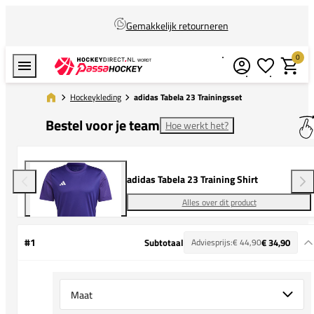
Gemakkelijk retourneren
0
Verlanglijstj
Winkel
Hockeykleding
adidas Tabela 23 Trainingsset
Bestel voor je team
Hoe werkt het?
adidas Tabela 23 Training Shirt
Alles over dit product
#1
Subtotaal
Adviesprijs:
€ 44,90
€ 34,90
Select {option} for {name}