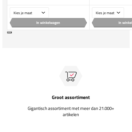
Maat
Maat
In winkelwagen
In wink
Groot assortiment
Gigantisch assortiment met meer dan 21.000+
artikelen