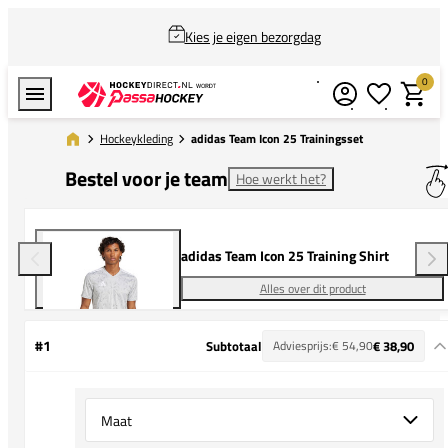
Kies je eigen bezorgdag
0
Verlanglijstj
Winkel
Hockeykleding
adidas Team Icon 25 Trainingsset
Bestel voor je team
Hoe werkt het?
adidas Team Icon 25 Training Shirt
Alles over dit product
#1
Subtotaal
Adviesprijs:
€ 54,90
€ 38,90
Select {option} for {name}