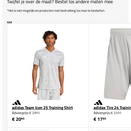
Twijfel je over de maat? Bestel los andere maten mee
*Het is niet mogelijk om producten met bedrukking los mee te bestellen.
adidas Team Icon 25 Training Shirt
adidas Tiro 24 Traini
Adviesprijs:
€ 29
Adviesprijs:
€ 24
95
95
€ 20
€ 17
95
95