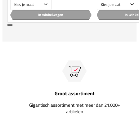
Maat
Maat
In winkelwagen
In wink
Groot assortiment
Gigantisch assortiment met meer dan 21.000+
artikelen