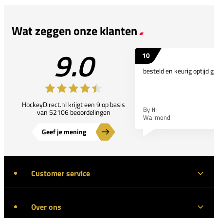
Wat zeggen onze klanten
9.0
10
besteld en keurig optijd ge
HockeyDirect.nl krijgt een 9 op basis
By
H
van 52106 beoordelingen
Warmond
Geef je mening
Customer service
Over ons