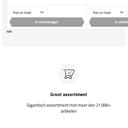
Maat
Maat
In winkelwagen
In wink
Groot assortiment
Gigantisch assortiment met meer dan 21.000+
artikelen