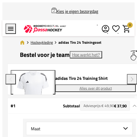
Kies je eigen bezorgdag
0
Verlanglijstj
Winkel
Hockeykleding
adidas Tiro 24 Trainingsset
Bestel voor je team
Hoe werkt het?
adidas Tiro 24 Training Shirt
Alles over dit product
#1
Subtotaal
Adviesprijs:
€ 49,90
€ 37,90
Select {option} for {name}