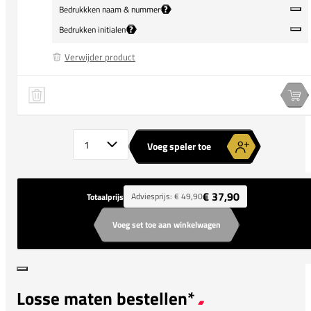
?
Bedrukkken naam & nummer
?
Bedrukken initialen
Verwijder product
adidas Tiro 24 Training Shirt
Speler 1 verwijderen
Spe
Aantal spelers
Voeg speler toe
€ 37,90
Adviesprijs:
€ 49,90
Totaalprijs
Voeg set toe aan winkelwagen
Losse maten bestellen*