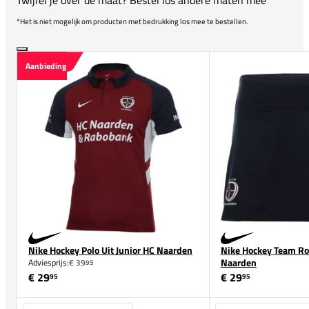
*Het is niet mogelijk om producten met bedrukking los mee te bestellen.
Aanbieding
Nike Hockey Polo Uit Junior HC Naarden
Nike Hockey Team Ro
Naarden
Adviesprijs:
€ 39
95
€ 29
€ 29
95
95
Maat
Maat