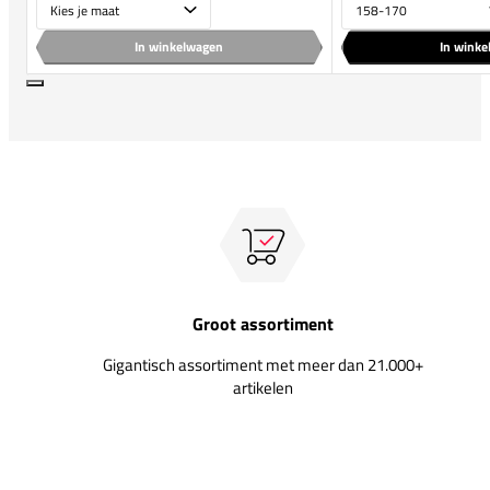
In winkelwagen
In wink
Groot assortiment
Gigantisch assortiment met meer dan 21.000+
artikelen