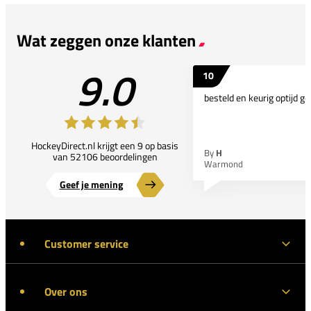
Wat zeggen onze klanten
9.0
10
besteld en keurig optijd ge
HockeyDirect.nl krijgt een 9 op basis
By
H
van 52106 beoordelingen
Warmond
Geef je mening
Customer service
Over ons