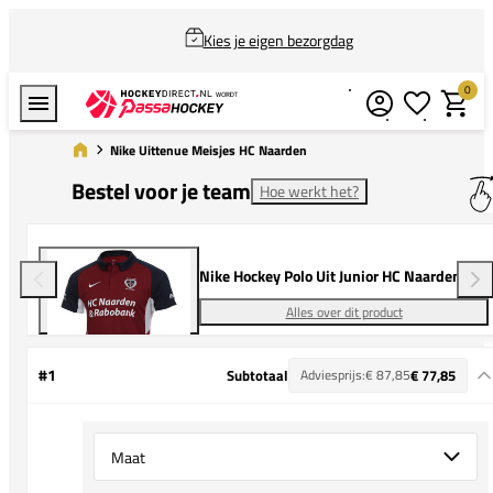
Kies je eigen bezorgdag
0
Verlanglijstj
Winkel
Nike Uittenue Meisjes HC Naarden
Bestel voor je team
Hoe werkt het?
Nike Hockey Polo Uit Junior HC Naarden
Alles over dit product
#1
Subtotaal
Adviesprijs:
€ 87,85
€ 77,85
Select {option} for {name}