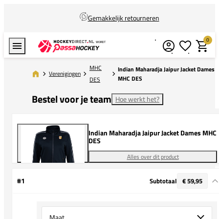
Gemakkelijk retourneren
0
Verlanglijstj
Winkel
MHC
Indian Maharadja Jaipur Jacket Dames
Verenigingen
MHC DES
DES
Bestel voor je team
Hoe werkt het?
Indian Maharadja Jaipur Jacket Dames MHC
DES
Alles over dit product
#1
Subtotaal
€ 59,95
Select {option} for {name}