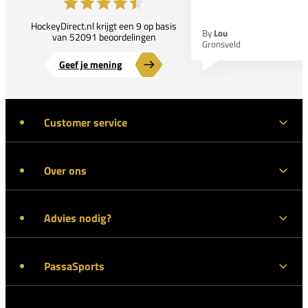
HockeyDirect.nl krijgt een 9 op basis
By
Lou
van 52091 beoordelingen
Gronsveld
Geef je mening
Customer service
Over ons
Advies nodig?
PassaSports