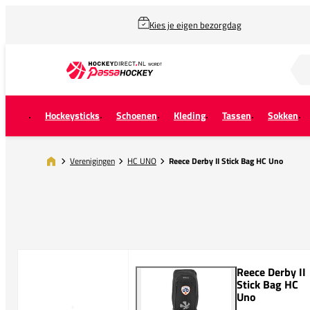
Kies je eigen bezorgdag
Zoek naar...
Hockeysticks
Schoenen
Kleding
Tassen
Sokken
Verenigingen
HC UNO
Reece Derby II Stick Bag HC Uno
Reece Derby II
Stick Bag HC
Uno