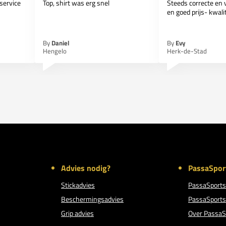
service
Top, shirt was erg snel
Steeds correcte en v
en goed prijs- kwalite
By
Daniel
By
Evy
Hengelo
Herk-de-Stad
Advies nodig?
PassaSpor
Stickadvies
PassaSports
Beschermingsadvies
PassaSports
Grip advies
Over PassaS