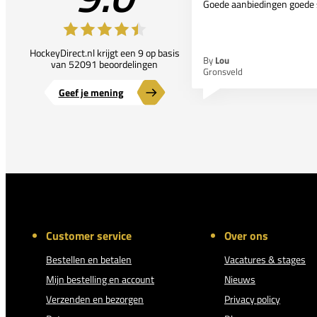
Goede aanbiedingen goede 
HockeyDirect.nl krijgt een 9 op basis
By
Lou
van 52091 beoordelingen
Gronsveld
Geef je mening
Customer service
Over ons
Bestellen en betalen
Vacatures & stages
Mijn bestelling en account
Nieuws
Verzenden en bezorgen
Privacy policy