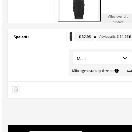
Alles over dit
product
Speler
#1
€ 37,95
=
Adviesprijs:
€ 54,95
€
Select {option} for {name}
?
Mijn eigen naam op deze tas
Speler 1 verwijderen