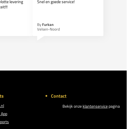
lotte levering
Snel en goede service!
it!!!
By
Furkan
Velsen-Noord
ts
Contact
.nl
Bekijk onze
klantenservice
pagina
 App
ports