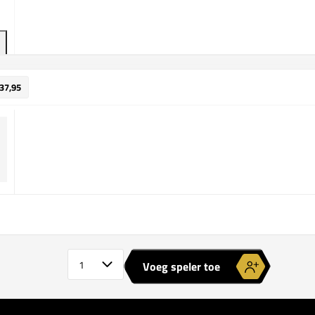
 37,95
Aantal spelers
Voeg speler toe