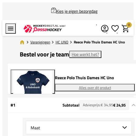
Kies je eigen bezorgdag
0
Verlanglijstj
Winkel
Verenigingen
HC UNO
Reece Polo Thuis Dames HC Uno
Bestel voor je team
Hoe werkt het?
Reece Polo Thuis Dames HC Uno
Alles over dit product
#1
Subtotaal
Adviesprijs:
€ 34,95
€ 24,95
Select {option} for {name}