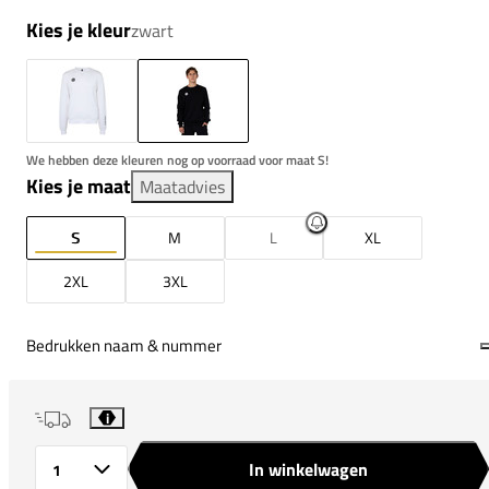
Kies je kleur
zwart
We hebben deze kleuren nog op voorraad voor maat S!
Kies je maat
Maatadvies
S
M
L
XL
2XL
3XL
Bedrukken naam & nummer
i
In winkelwagen
Aantal