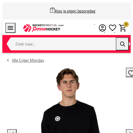
Kies je eigen bezorgdag
0
Verlanglijstj
Winkel
Zoek naar...
Zoeke
Alle Cyber Monday
T