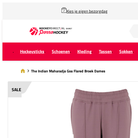
Kies je eigen bezorgdag
Zoek naar...
Hockeysticks
Schoenen
Kleding
Tassen
Sokken
The Indian Maharadja Goa Flared Broek Dames
SALE