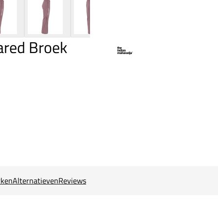
ared Broek
ken
Alternatieven
Reviews