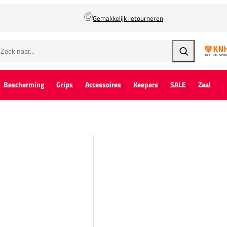
Gemakkelijk retourneren
Zoeken
Bescherming
Grips
Accessoires
Keepers
SALE
Zaal