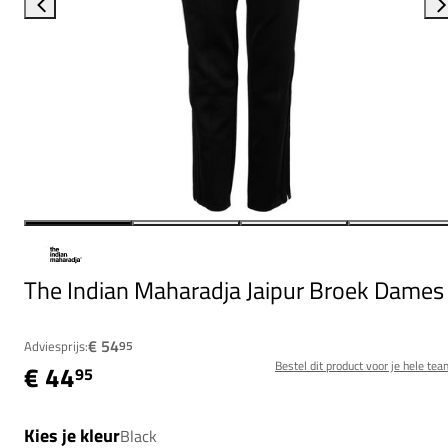
The Indian Maharadja Jaipur Broek Dames
€ 54
Adviesprijs:
95
Bestel dit product voor je hele tea
€ 44
95
Kies je kleur
Black