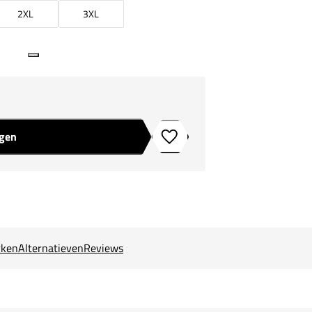
2XL
3XL
agen
Toevoegen aan verlanglijstje
ken
Alternatieven
Reviews