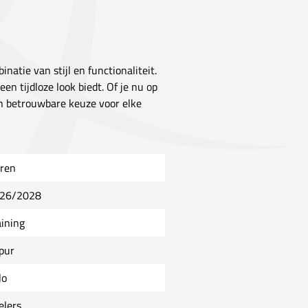
inatie van stijl en functionaliteit.
een tijdloze look biedt. Of je nu op
en betrouwbare keuze voor elke
ren
26/2028
aining
ipur
lo
elers