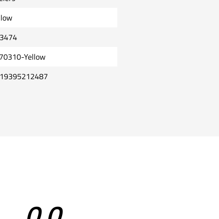
llow
3474
70310-Yellow
19395212487
0,0