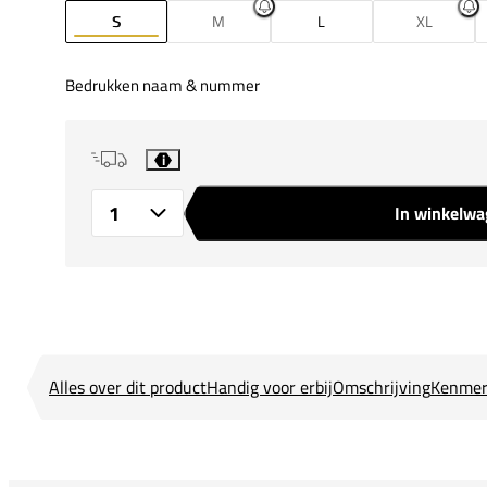
S
M
L
XL
Bedrukken naam & nummer
i
In winkelw
Aantal
Alles over dit product
Handig voor erbij
Omschrijving
Kenmer