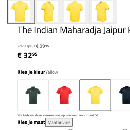
The Indian Maharadja Jaipur
€ 39
Adviesprijs:
95
€ 32
95
Kies je kleur
Yellow
We hebben deze kleuren nog op voorraad voor maat S!
Kies je maat
Maatadvies