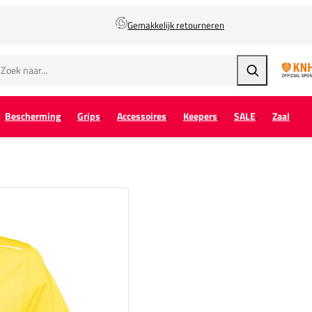
Gemakkelijk retourneren
Zoeken
Bescherming
Grips
Accessoires
Keepers
SALE
Zaal