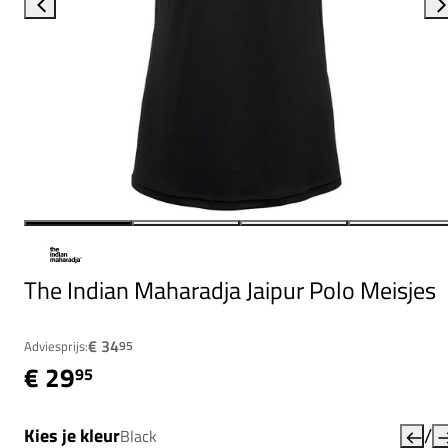
The Indian Maharadja Jaipur Polo Meisjes
€ 34
Adviesprijs:
95
€ 29
95
/
Kies je kleur
Black