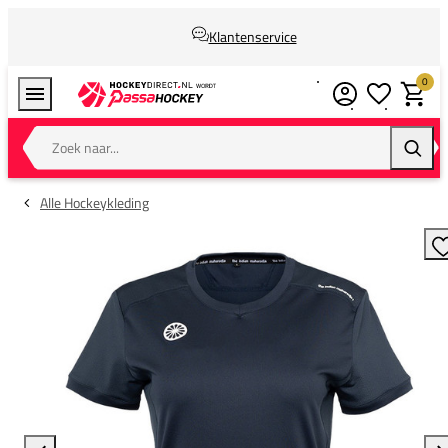
Klantenservice
0
Verlanglijstj
Winkel
Zoek naar...
Zoeke
Alle Hockeykleding
T