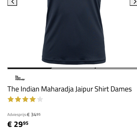
The Indian Maharadja Jaipur Shirt Dames
€ 34
Adviesprijs:
95
€ 29
95