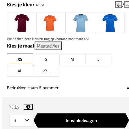
/
Kies je kleur
navy
We hebben deze kleuren nog op voorraad voor maat XS!
Kies je maat
Maatadvies
XS
S
M
L
XL
2XL
Bedrukken naam & nummer
i
In winkelwagen
Aantal