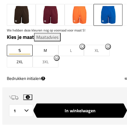
We hebben deze kleuren nog op voorraad voor maat S!
Kies je maat
Maatadvies
S
M
L
XL
2XL
3XL
Bedrukken initialen
?
i
In winkelwagen
Aantal