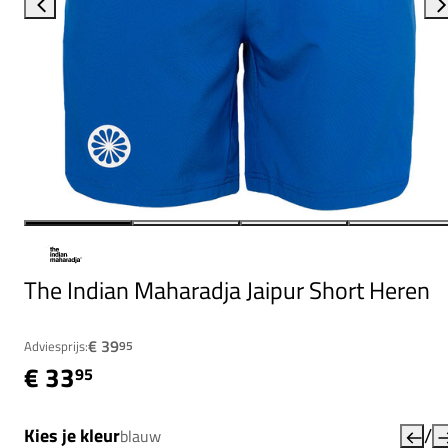
The Indian Maharadja Jaipur Short Heren
€ 39
Adviesprijs:
95
€ 33
95
/
Kies je kleur
blauw