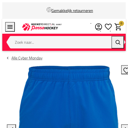
Gemakkelijk retourneren
0
Verlanglijstj
Winkel
Zoek naar...
Zoeke
Alle Cyber Monday
T