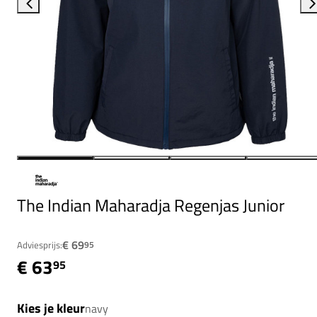
The Indian Maharadja Regenjas Junior
€ 69
Adviesprijs:
95
€ 63
95
Kies je kleur
navy