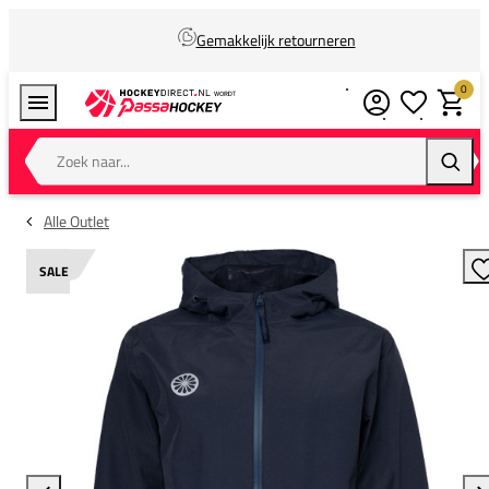
Gemakkelijk retourneren
0
Verlanglijstj
Winkel
Zoek naar...
Zoeke
Alle Outlet
SALE
T