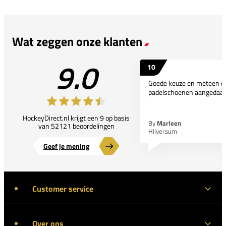
Wat zeggen onze klanten
9.0
10
Goede keuze en meteen d
padelschoenen aangedaan
HockeyDirect.nl krijgt een 9 op basis
By
Marleen
van 52121 beoordelingen
Hilversum
Geef je mening
Customer service
Over ons