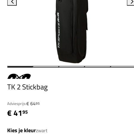
TK 2 Stickbag
€ 64
Adviesprijs:
95
€ 41
95
Kies je kleur
zwart