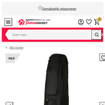
Gemakkelijk retourneren
0
Verlanglijstj
Winkel
Zoek naar...
Zoeke
Alle Outlet
SALE
T