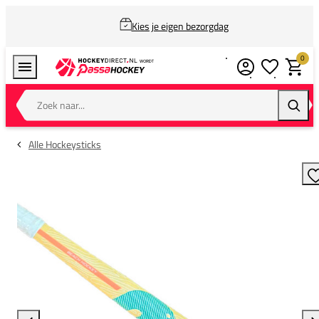
Kies je eigen bezorgdag
0
Verlanglijstj
Winkel
Zoek naar...
Zoeke
Alle Hockeysticks
T