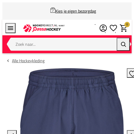
Kies je eigen bezorgdag
0
Verlanglijstj
Winkel
Zoek naar...
Zoeke
Alle Hockeykleding
T