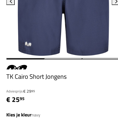
TK Cairo Short Jongens
€ 29
Adviesprijs:
95
€ 25
95
Kies je kleur
navy