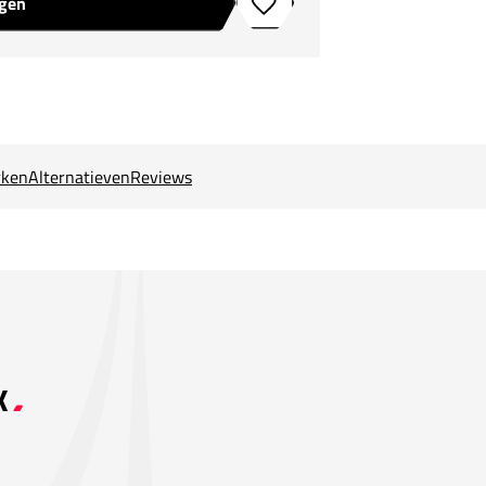
agen
Toevoegen aan verlanglijstje
ken
Alternatieven
Reviews
K