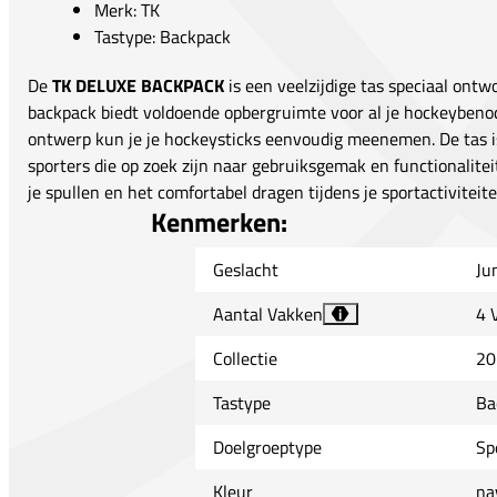
Merk: TK
Tastype: Backpack
De
TK DELUXE BACKPACK
is een veelzijdige tas speciaal ont
backpack biedt voldoende opbergruimte voor al je hockeybeno
ontwerp kun je je hockeysticks eenvoudig meenemen. De tas is
sporters die op zoek zijn naar gebruiksgemak en functionalitei
je spullen en het comfortabel dragen tijdens je sportactiviteite
Kenmerken:
Geslacht
Ju
Aantal Vakken
4 
i
Collectie
20
Tastype
Ba
Doelgroeptype
Sp
Kleur
na