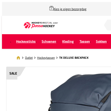
Kies je eigen bezorgdag
Zoek naar...
Hockeysticks
Schoenen
Kleding
Tassen
Sokken
Outlet
Hockeytassen
TK DELUXE BACKPACK
SALE