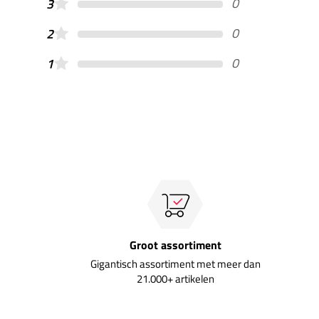
0
3
0
2
0
1
Groot assortiment
Gigantisch assortiment met meer dan
21.000+ artikelen