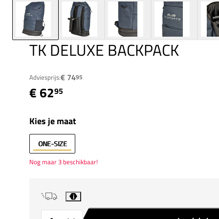
TK DELUXE BACKPACK
€ 74
Adviesprijs:
95
€ 62
95
Kies je maat
ONE-SIZE
Nog maar 3 beschikbaar!
i