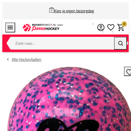
Kies je eigen bezorgdag
0
Verlanglijstj
Winkel
Zoek naar...
Zoeke
Alle Hockeyballen
T