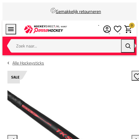
Gemakkelijk retourneren
0
Verlanglijstj
Winkel
Zoek naar...
Zoeke
Alle Hockeysticks
SALE
T