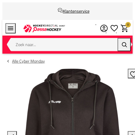
Klantenservice
0
Verlanglijstj
Winkel
Zoek naar...
Zoeke
Alle Cyber Monday
T