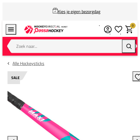
Kies je eigen bezorgdag
0
Verlanglijstj
Winkel
Zoek naar...
Zoeke
Alle Hockeysticks
SALE
T