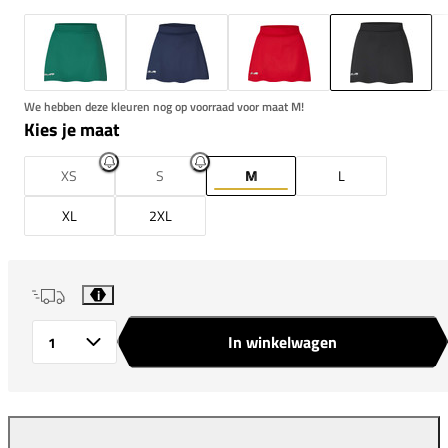
We hebben deze kleuren nog op voorraad voor maat M!
Kies je maat
XS
S
M
L
XL
2XL
i
In winkelwagen
Aantal