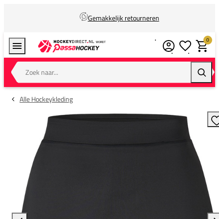
Gemakkelijk retourneren
0
Verlanglijstj
Winkel
Zoek naar...
Zoeke
Alle Hockeykleding
T