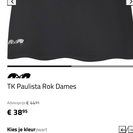
TK Paulista Rok Dames
€ 44
Adviesprijs:
95
€ 38
95
/
Kies je kleur
zwart