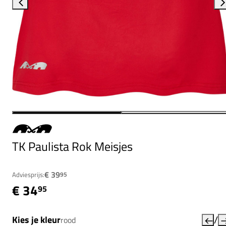
TK Paulista Rok Meisjes
€ 39
Adviesprijs:
95
€ 34
95
/
Kies je kleur
rood