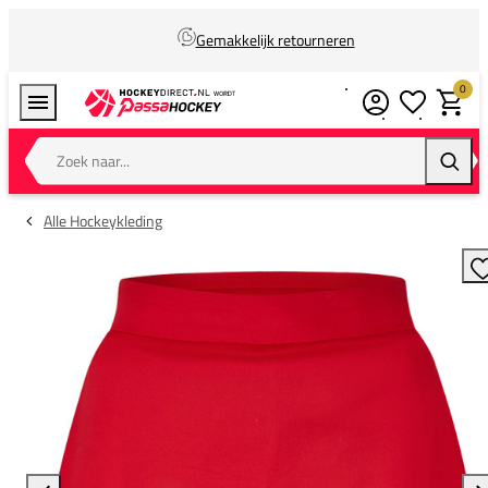
Gemakkelijk retourneren
0
Verlanglijstj
Winkel
Zoek naar...
Zoeke
Alle Hockeykleding
T