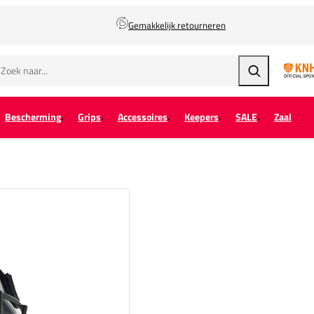
Gemakkelijk retourneren
Zoeken
Bescherming
Grips
Accessoires
Keepers
SALE
Zaal