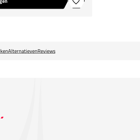
agen
Toevoegen aan verlanglijstje
ken
Alternatieven
Reviews