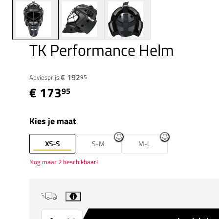
TK Performance Helm
€ 192
Adviesprijs:
95
€ 173
95
Kies je maat
XS-S
S-M
M-L
Nog maar 2 beschikbaar!
i