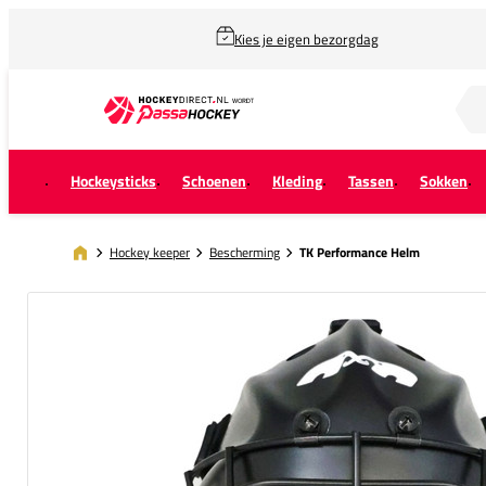
Kies je eigen bezorgdag
Zoek naar...
Hockeysticks
Schoenen
Kleding
Tassen
Sokken
Hockey keeper
Bescherming
TK Performance Helm