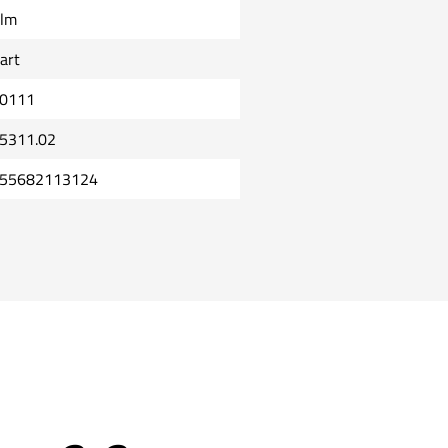
lm
art
0111
5311.02
55682113124