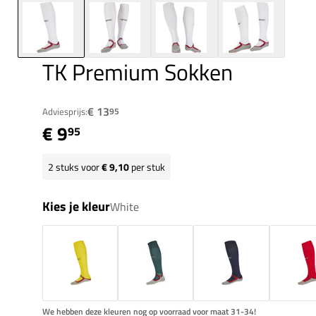
TK Premium Sokken
€ 13
Adviesprijs:
95
€ 9
95
2
stuks voor
€ 9,10
per stuk
Kies je kleur
White
We hebben deze kleuren nog op voorraad voor maat 31-34!