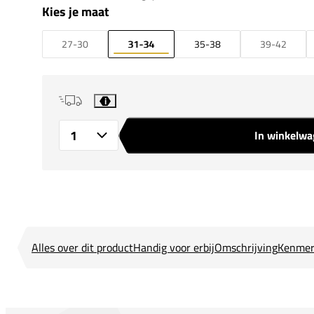
Kies je maat
27-30
31-34
35-38
39-42
i
In winkelw
Aantal
Alles over dit product
Handig voor erbij
Omschrijving
Kenmer