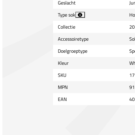
Geslacht
Ju
Type sok
Ho
i
Collectie
20
Accessoiretype
So
Doelgroeptype
Sp
Kleur
Wh
SKU
17
MPN
91
EAN
40