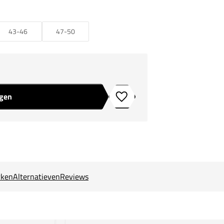
43-46
47-50
agen
Toevoegen aan verlanglijstje
ken
Alternatieven
Reviews