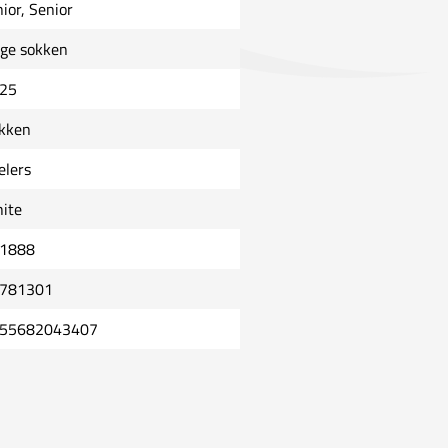
nior, Senior
ge sokken
25
kken
elers
ite
1888
781301
55682043407