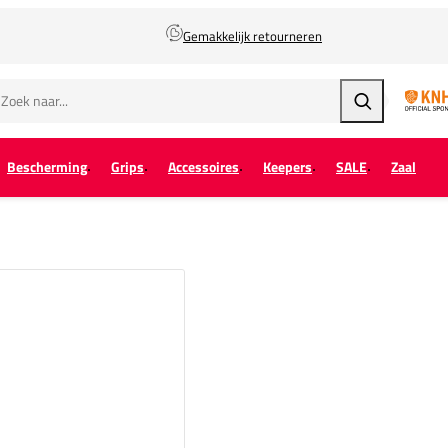
Gemakkelijk retourneren
Zoeken
Bescherming
Grips
Accessoires
Keepers
SALE
Zaal