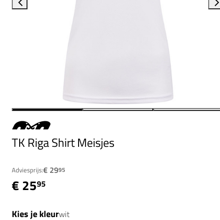
TK Riga Shirt Meisjes
€ 29
Adviesprijs:
95
€ 25
95
Kies je kleur
wit