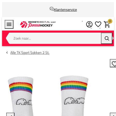
Klantenservice
0
Verlanglijstj
Winkel
Zoek naar...
Zoeke
Alle TK Sport Sokken 2 St.
T