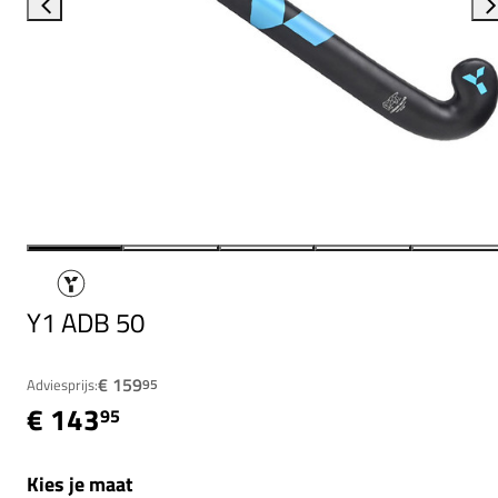
Y1 ADB 50
€ 159
Adviesprijs:
95
€ 143
95
Kies je maat