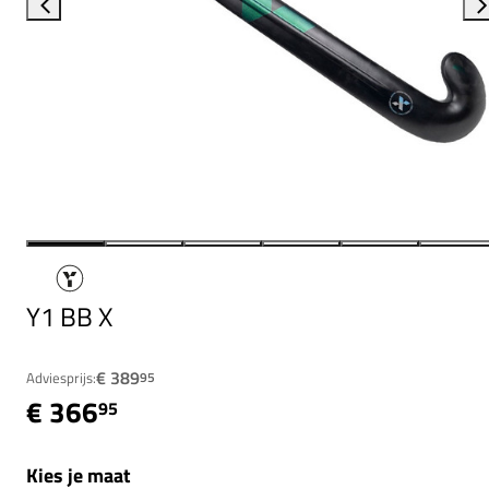
Y1 BB X
€ 389
Adviesprijs:
95
€ 366
95
Kies je maat