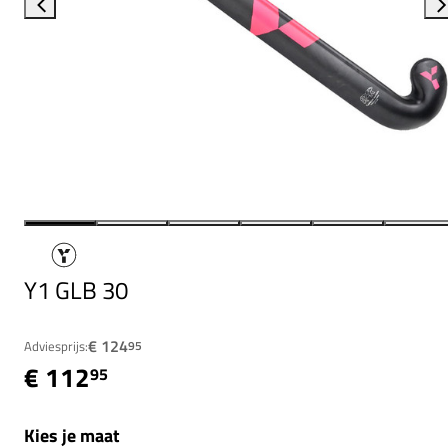
Y1 GLB 30
€ 124
Adviesprijs:
95
€ 112
95
Kies je maat