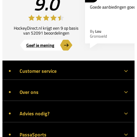
9.0
Goede aanbiedingen goede
HockeyDirect.nl krijgt een 9 op basis
By
Lou
van 52091 beoordelingen
Gronsveld
Geef je mening
Customer service
Over ons
Advies nodig?
PassaSports